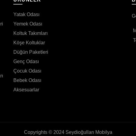
Yatak Odası
G
ri
Yemek Odası
M
Koltuk Takımları
T
Köşe Koltuklar
Düğün Paketleri
Genç Odası
Çocuk Odası
rı
Bebek Odası
Aksesuarlar
Copyrights © 2024 Seydioğulları Mobilya