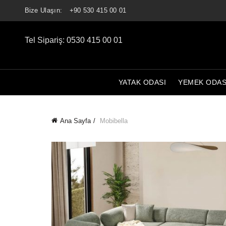
Bize Ulaşın:
+90 530 415 00 01
Tel Sipariş: 0530 415 00 01
YATAK ODASI
YEMEK ODAS
Ana Sayfa
Mobibella