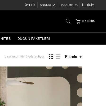
ÜYELIK
ANASAYFA
HAKKIMIZDA
İLETIŞIM
0
/
0,00
₺
ÜNITESI
DÜĞÜN PAKETLERI
Fiyata
Filtrele
3 sonucun tümü gösteriliyor
göre
sıralandı:
yüksekten
düşüğe