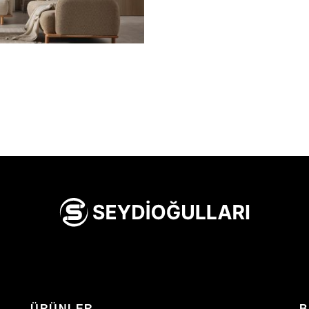
I
ÜRÜNLER
B