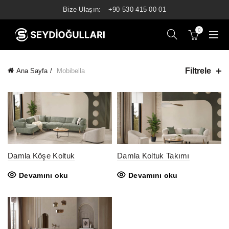
Bize Ulaşın:
+90 530 415 00 01
0
Filtrele
Ana Sayfa
Mobibella
Damla Köşe Koltuk
Damla Koltuk Takımı
Devamını oku
Devamını oku