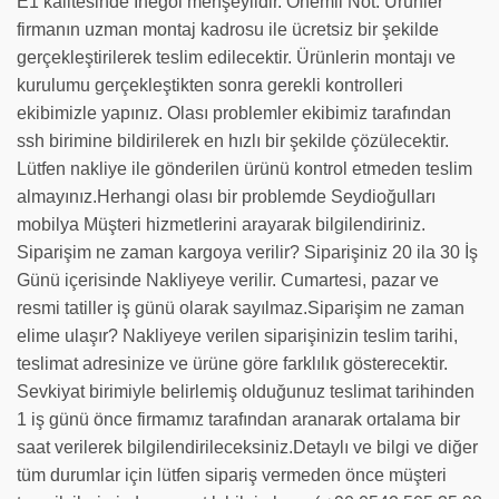
E1 kalitesinde İnegöl menşeylidir. Önemli Not: Ürünler
firmanın uzman montaj kadrosu ile ücretsiz bir şekilde
gerçekleştirilerek teslim edilecektir. Ürünlerin montajı ve
kurulumu gerçekleştikten sonra gerekli kontrolleri
ekibimizle yapınız. Olası problemler ekibimiz tarafından
ssh birimine bildirilerek en hızlı bir şekilde çözülecektir.
Lütfen nakliye ile gönderilen ürünü kontrol etmeden teslim
almayınız.Herhangi olası bir problemde Seydioğulları
mobilya Müşteri hizmetlerini arayarak bilgilendiriniz.
Siparişim ne zaman kargoya verilir? Siparişiniz 20 ila 30 İş
Günü içerisinde Nakliyeye verilir. Cumartesi, pazar ve
resmi tatiller iş günü olarak sayılmaz.Siparişim ne zaman
elime ulaşır? Nakliyeye verilen siparişinizin teslim tarihi,
teslimat adresinize ve ürüne göre farklılık gösterecektir.
Sevkiyat birimiyle belirlemiş olduğunuz teslimat tarihinden
1 iş günü önce firmamız tarafından aranarak ortalama bir
saat verilerek bilgilendirileceksiniz.Detaylı ve bilgi ve diğer
tüm durumlar için lütfen sipariş vermeden önce müşteri