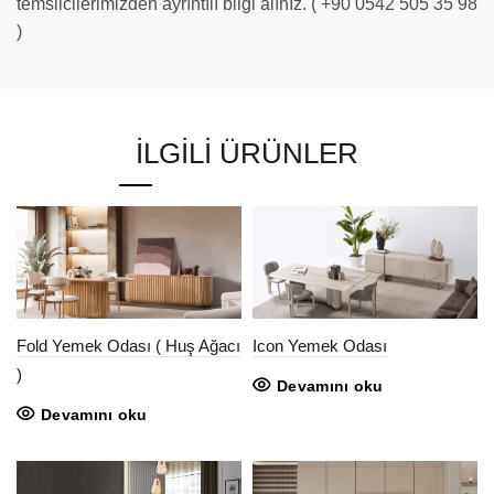
temsilcilerimizden ayrıntılı bilgi alınız. ( +90 0542 505 35 98
)
İLGILI ÜRÜNLER
Fold Yemek Odası ( Huş Ağacı
Icon Yemek Odası
)
Devamını oku
Devamını oku