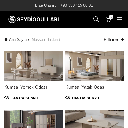
Bize Ulaşın:
+90 530 415 00 01
0
Filtrele
Ana Sayfa
Musse ( Haldun )
Kumsal Yemek Odası
Kumsal Yatak Odası
Devamını oku
Devamını oku