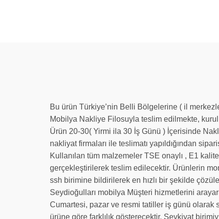
Bu ürün Türkiye’nin Belli Bölgelerine ( il merkez
Mobilya Nakliye Filosuyla teslim edilmekte, kuru
Ürün 20-30( Yirmi ila 30 İş Günü ) İçerisinde Nak
nakliyat firmaları ile teslimatı yapıldığından sipari
Kullanılan tüm malzemeler TSE onaylı , E1 kalite
gerçekleştirilerek teslim edilecektir. Ürünlerin m
ssh birimine bildirilerek en hızlı bir şekilde çöz
Seydioğulları mobilya Müşteri hizmetlerini arayara
Cumartesi, pazar ve resmi tatiller iş günü olarak 
ürüne göre farklılık gösterecektir. Sevkiyat birim