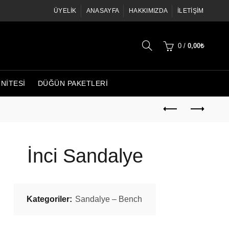
ÜYELIK
ANASAYFA
HAKKIMIZDA
İLETIŞIM
0
/
0,00
₺
ÜNITESI
DÜĞÜN PAKETLERI
İnci Sandalye
Kategoriler:
Sandalye – Bench