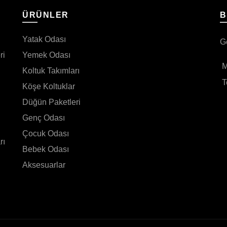
I
ÜRÜNLER
B
Yatak Odası
G
ri
Yemek Odası
M
Koltuk Takımları
T
Köşe Koltuklar
Düğün Paketleri
Genç Odası
Çocuk Odası
rı
Bebek Odası
Aksesuarlar