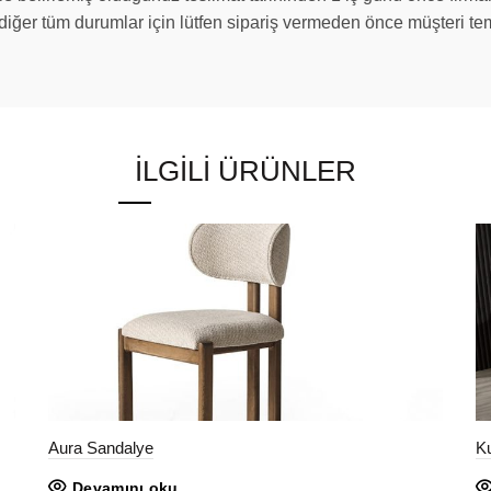
e diğer tüm durumlar için lütfen sipariş vermeden önce müşteri tems
İLGILI ÜRÜNLER
Aura Sandalye
K
Devamını oku