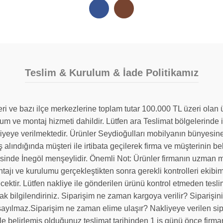
Teslim & Kurulum & İade Politikamız
leri ve bazı ilçe merkezlerine toplam tutar 100.000 TL üzeri ola
lum ve montaj hizmeti dahildir. Lütfen ara Teslimat bölgelerin
liyeye verilmektedir. Ürünler Seydioğulları mobilyanın bünyesine
ş alındığında müşteri ile irtibata geçilerek firma ve müşterinin bel
sinde İnegöl menşeylidir. Önemli Not: Ürünler firmanın uzman mo
ontajı ve kurulumu gerçekleştikten sonra gerekli kontrolleri ekibi
ülecektir. Lütfen nakliye ile gönderilen ürünü kontrol etmeden te
k bilgilendiriniz. Siparişim ne zaman kargoya verilir? Siparişiniz
sayılmaz.Siparişim ne zaman elime ulaşır? Nakliyeye verilen sipar
iyle belirlemiş olduğunuz teslimat tarihinden 1 iş günü önce firm