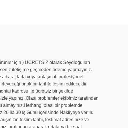
n ürünler için ) ÜCRETSİZ olarak Seydioğulları
de iseniz iletişime geçmeden ödeme yapmayınız.
 ait araçlarla veya anlaşmalı profestyonel
irleyeceği ortak bir tarihte teslim edilecektir.
ntaj kadrosu ile ücretsiz bir şekilde
mizle yapınız. Olası problemler ekibimiz tarafından
slim almayınız.Herhangi olası bir problemde
 20 ila 30 İş Günü içerisinde Nakliyeye verilir.
işinizin teslim tarihi, teslimat adresinize ve
amız tarafından aranarak ortalama bir saat