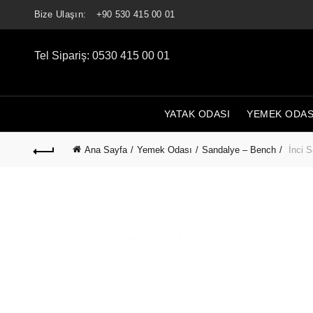
Bize Ulaşın:
+90 530 415 00 01
Tel Sipariş: 0530 415 00 01
YATAK ODASI
YEMEK ODAS
Ana Sayfa
Yemek Odası
Sandalye – Bench
İnci S