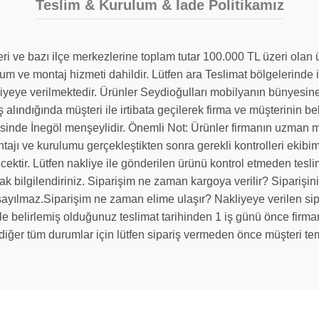
Teslim & Kurulum & İade Politikamız
leri ve bazı ilçe merkezlerine toplam tutar 100.000 TL üzeri ola
lum ve montaj hizmeti dahildir. Lütfen ara Teslimat bölgelerin
liyeye verilmektedir. Ürünler Seydioğulları mobilyanın bünyesine
ş alındığında müşteri ile irtibata geçilerek firma ve müşterinin bel
sinde İnegöl menşeylidir. Önemli Not: Ürünler firmanın uzman mo
ontajı ve kurulumu gerçekleştikten sonra gerekli kontrolleri ekibi
ülecektir. Lütfen nakliye ile gönderilen ürünü kontrol etmeden te
k bilgilendiriniz. Siparişim ne zaman kargoya verilir? Siparişiniz
sayılmaz.Siparişim ne zaman elime ulaşır? Nakliyeye verilen sipar
iyle belirlemiş olduğunuz teslimat tarihinden 1 iş günü önce firm
e diğer tüm durumlar için lütfen sipariş vermeden önce müşteri tems