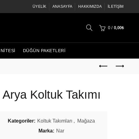
ÜYELIK
ANASAYFA
HAKKIMIZDA
İLETIŞIM
0
/
0,00
₺
ÜNITESI
DÜĞÜN PAKETLERI
Arya Koltuk Takımı
Kategoriler:
Koltuk Takımları
,
Mağaza
Marka:
Nar