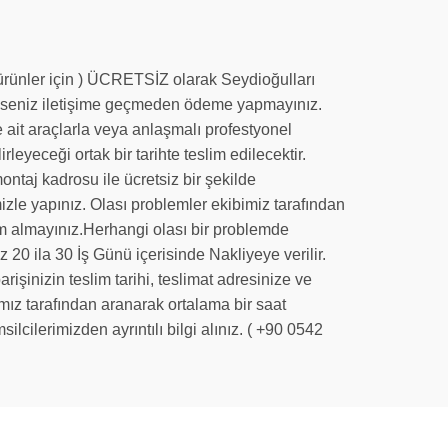
n ürünler için ) ÜCRETSİZ olarak Seydioğulları
de iseniz iletişime geçmeden ödeme yapmayınız.
 ait araçlarla veya anlaşmalı profestyonel
irleyeceği ortak bir tarihte teslim edilecektir.
ntaj kadrosu ile ücretsiz bir şekilde
mizle yapınız. Olası problemler ekibimiz tarafından
slim almayınız.Herhangi olası bir problemde
 20 ila 30 İş Günü içerisinde Nakliyeye verilir.
işinizin teslim tarihi, teslimat adresinize ve
amız tarafından aranarak ortalama bir saat
ilcilerimizden ayrıntılı bilgi alınız. ( +90 0542