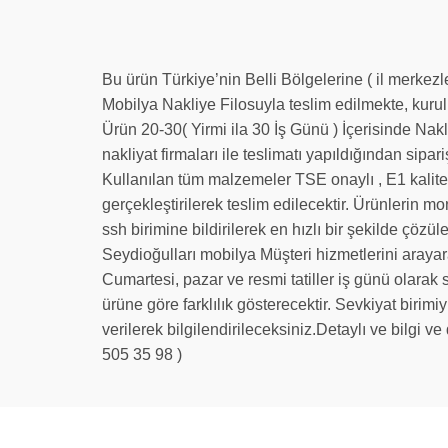
Bu ürün Türkiye’nin Belli Bölgelerine ( il merkez
Mobilya Nakliye Filosuyla teslim edilmekte, kuru
Ürün 20-30( Yirmi ila 30 İş Günü ) İçerisinde Nak
nakliyat firmaları ile teslimatı yapıldığından sipari
Kullanılan tüm malzemeler TSE onaylı , E1 kalite
gerçekleştirilerek teslim edilecektir. Ürünlerin m
ssh birimine bildirilerek en hızlı bir şekilde çöz
Seydioğulları mobilya Müşteri hizmetlerini arayara
Cumartesi, pazar ve resmi tatiller iş günü olarak 
ürüne göre farklılık gösterecektir. Sevkiyat birim
verilerek bilgilendirileceksiniz.Detaylı ve bilgi v
505 35 98 )