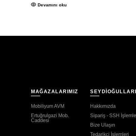
Devamını oku
MAĞAZALARIMIZ
SEYDİOĞULLAR
Mobiliyum AVM
Hakkımızda
Ertuğrulgazi Mob.
Sipariş - SSH İşlemle
Caddesi