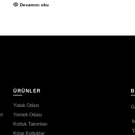
Devamını oku
I
ÜRÜNLER
B
Yatak Odası
G
ri
Yemek Odası
M