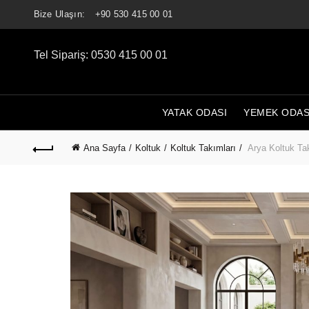
Bize Ulaşın:
+90 530 415 00 01
Tel Sipariş: 0530 415 00 01
YATAK ODASI
YEMEK ODAS
Ana Sayfa
Koltuk
Koltuk Takımları
Arya Koltuk Ta