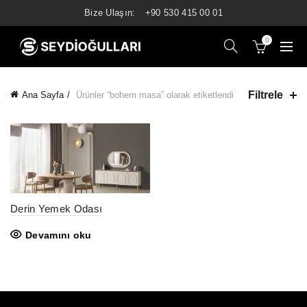
Bize Ulaşın:
+90 530 415 00 01
0
Filtrele
Ana Sayfa
Ürünler “bohem masa” olarak etiketlendi
Derin Yemek Odası
Devamını oku