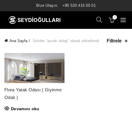
Bize Ulaşın:
+90 530 415 00 01
0
Filtrele
Ana Sayfa
Ürünler “aynalı dolap” olarak etiketlendi
Flora Yatak Odası ( Giyinme
Odalı )
Devamını oku