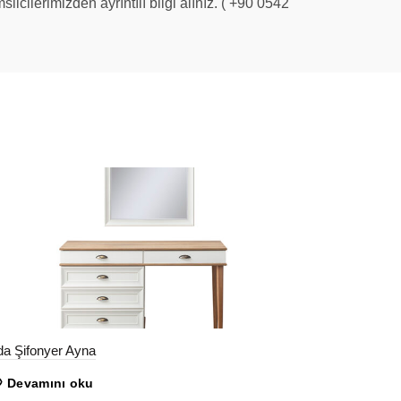
ilcilerimizden ayrıntılı bilgi alınız. ( +90 0542
da Şifonyer Ayna
Devamını oku