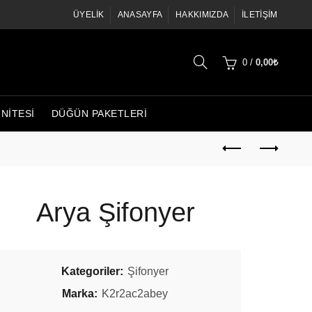
ÜYELIK
ANASAYFA
HAKKIMIZDA
İLETIŞIM
0
/
0,00
₺
ÜNITESI
DÜĞÜN PAKETLERI
Arya Şifonyer
Kategoriler:
Şifonyer
Marka:
K2r2ac2abey