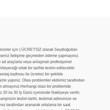
n ürünler için ) ÜCRETSİZ olarak Seydioğulları
de iseniz iletişime geçmeden ödeme yapmayınız.
 ait araçlarla veya anlaşmalı profestyonel
irleyeceği ortak bir tarihte teslim edilecektir.
ntaj kadrosu ile ücretsiz bir şekilde
mizle yapınız. Olası problemler ekibimiz tarafından
slim almayınız.Herhangi olası bir problemde
 20 ila 30 İş Günü içerisinde Nakliyeye verilir.
işinizin teslim tarihi, teslimat adresinize ve
amız tarafından aranarak ortalama bir saat