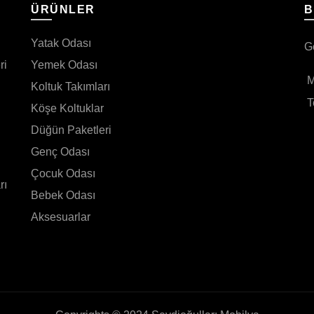
I
ÜRÜNLER
B
Yatak Odası
G
ri
Yemek Odası
M
Koltuk Takımları
T
Köşe Koltuklar
Düğün Paketleri
Genç Odası
Çocuk Odası
rı
Bebek Odası
Aksesuarlar