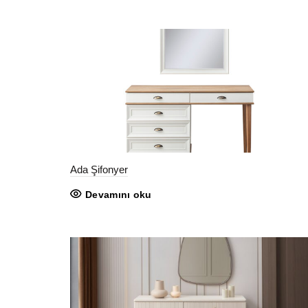
Ada Şifonyer
Devamını oku