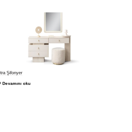
tra Şifonyer
Devamını oku