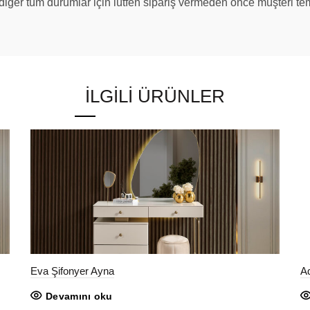
e diğer tüm durumlar için lütfen sipariş vermeden önce müşteri tems
İLGILI ÜRÜNLER
Eva Şifonyer Ayna
A
Devamını oku