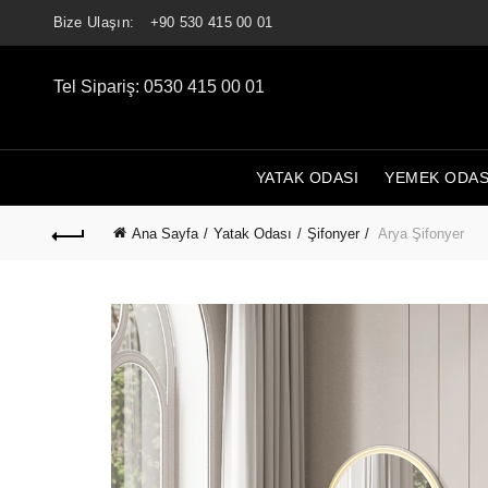
Bize Ulaşın:
+90 530 415 00 01
Tel Sipariş: 0530 415 00 01
YATAK ODASI
YEMEK ODAS
Ana Sayfa
Yatak Odası
Şifonyer
Arya Şifonyer