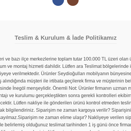
Teslim & Kurulum & İade Politikamız
leri ve bazı ilçe merkezlerine toplam tutar 100.000 TL üzeri ola
lum ve montaj hizmeti dahildir. Lütfen ara Teslimat bölgelerin
liyeye verilmektedir. Ürünler Seydioğulları mobilyanın bünyesine
ş alındığında müşteri ile irtibata geçilerek firma ve müşterinin bel
sinde İnegöl menşeylidir. Önemli Not: Ürünler firmanın uzman mo
ontajı ve kurulumu gerçekleştikten sonra gerekli kontrolleri ekibi
ülecektir. Lütfen nakliye ile gönderilen ürünü kontrol etmeden te
k bilgilendiriniz. Siparişim ne zaman kargoya verilir? Siparişiniz
sayılmaz.Siparişim ne zaman elime ulaşır? Nakliyeye verilen sipar
iyle belirlemiş olduğunuz teslimat tarihinden 1 iş günü önce firm