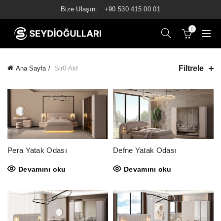
Bize Ulaşın:
+90 530 415 00 01
0
Filtrele
Ana Sayfa
Sir0-Akf
Pera Yatak Odası
Defne Yatak Odası
Devamını oku
Devamını oku