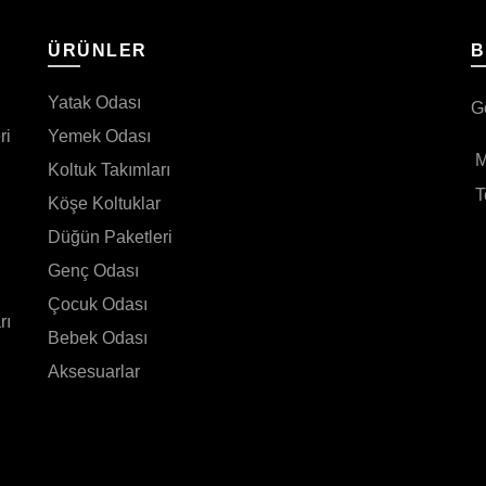
I
ÜRÜNLER
B
Yatak Odası
G
ri
Yemek Odası
M
Koltuk Takımları
T
Köşe Koltuklar
Düğün Paketleri
Genç Odası
Çocuk Odası
rı
Bebek Odası
Aksesuarlar