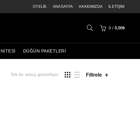
ÜYELIK
ANASAYFA
HAKKIMIZDA
İLETIŞIM
0
/
0,00
₺
ÜNITESI
DÜĞÜN PAKETLERI
Filtrele
Tek bir sonuç gösteriliyor