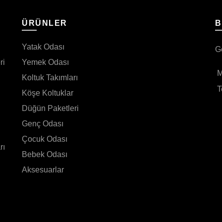
I
ÜRÜNLER
B
Yatak Odası
G
ri
Yemek Odası
M
Koltuk Takımları
T
Köşe Koltuklar
Düğün Paketleri
Genç Odası
Çocuk Odası
rı
Bebek Odası
Aksesuarlar